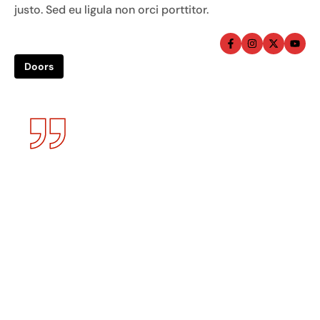
justo. Sed eu ligula non orci porttitor.
Doors
Vitae semper quis lectus nulla at. Vestibulum
rhoncus est pellentesque elit ullamcorper
dignissim cras tincidunt lobortis.consectetur orci.
Interdum et malesuada fames ac ante ipsum
primis in faucibus. Aliquam erat volutpat. Aenean
volutpat neque blandit efficitur pellentesque.
– Jerry Wyrick – MD