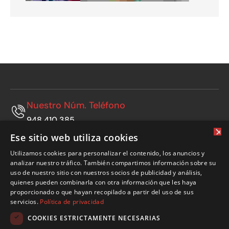
Nuestro Núm. Teléfono
948 410 385
×
Ese sitio web utiliza cookies
Nuestro Núm. Móvil
Utilizamos cookies para personalizar el contenido, los anuncios y
665 769 808
analizar nuestro tráfico. También compartimos información sobre su
uso de nuestro sitio con nuestros socios de publicidad y análisis,
Nuestra Ubicación
quienes pueden combinarla con otra información que les haya
Polígono Municipal, vial B nº24. 31500 Tudela
proporcionado o que hayan recopilado a partir del uso de sus
(Navarra)
servicios.
Política de privacidad
COOKIES ESTRICTAMENTE NECESARIAS
Email