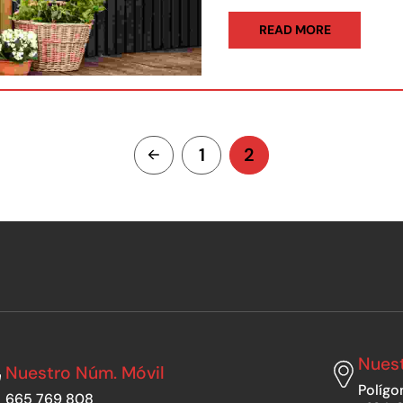
READ MORE
1
2
Nuest
Nuestro Núm. Móvil
Polígo
665 769 808