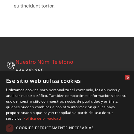
eu tincidunt tortor.
Nuestro Núm. Teléfono
948 410 385
×
Ese sitio web utiliza cookies
Nuestro Núm. Móvil
Utilizamos cookies para personalizar el contenido, los anuncios y
665 769 808
analizar nuestro tráfico. También compartimos información sobre su
uso de nuestro sitio con nuestros socios de publicidad y análisis,
Nuestra Ubicación
quienes pueden combinarla con otra información que les haya
Polígono Municipal, vial B nº24. 31500 Tudela
proporcionado o que hayan recopilado a partir del uso de sus
(Navarra)
servicios.
Política de privacidad
Email
COOKIES ESTRICTAMENTE NECESARIAS