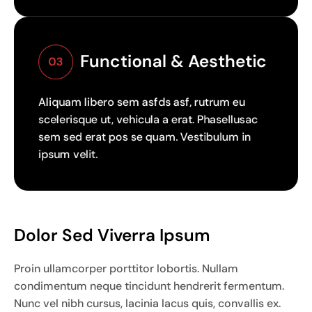
Functional & Aesthetic
03
Aliquam libero sem asfds asf, rutrum eu
scelerisque ut, vehicula a erat. Phasellusac
sem sed erat pos se quam. Vestibulum in
ipsum velit.
Dolor Sed Viverra Ipsum
Proin ullamcorper porttitor lobortis. Nullam
condimentum neque tincidunt hendrerit fermentum.
Nunc vel nibh cursus, lacinia lacus quis, convallis ex.